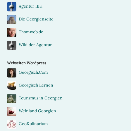
Agentur IBK
Die Georgienseite
Thomweb.de
Wiki der Agentur
Webseiten Wordpress
Georgisch.Com
Georgisch Lernen
Tourismus in Georgien
Weinland Georgien
GeoKulinarium